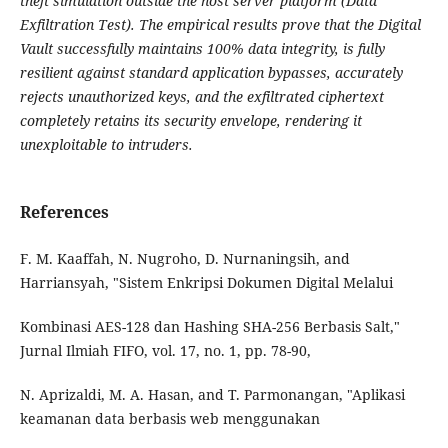
theft simulation outside the host server platform (Data
Exfiltration Test). The empirical results prove that the Digital
Vault successfully maintains 100% data integrity, is fully
resilient against standard application bypasses, accurately
rejects unauthorized keys, and the exfiltrated ciphertext
completely retains its security envelope, rendering it
unexploitable to intruders.
References
F. M. Kaaffah, N. Nugroho, D. Nurnaningsih, and
Harriansyah, "Sistem Enkripsi Dokumen Digital Melalui
Kombinasi AES-128 dan Hashing SHA-256 Berbasis Salt,"
Jurnal Ilmiah FIFO, vol. 17, no. 1, pp. 78-90,
N. Aprizaldi, M. A. Hasan, and T. Parmonangan, "Aplikasi
keamanan data berbasis web menggunakan