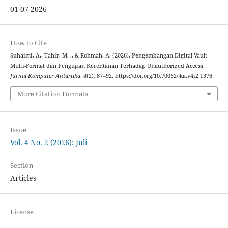
01-07-2026
How to Cite
Suhaimi, A., Tahir, M. ., & Rohmah, A. (2026). Pengembangan Digital Vault
Multi-Format dan Pengujian Kerentanan Terhadap Unauthorized Access.
Jurnal Komputer Antartika
,
4
(2), 87–92. https://doi.org/10.70052/jka.v4i2.1376
More Citation Formats
Issue
Vol. 4 No. 2 (2026): Juli
Section
Articles
License