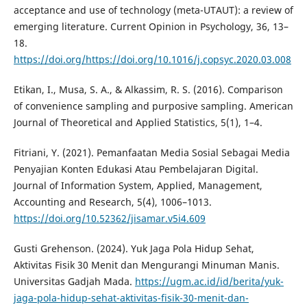
acceptance and use of technology (meta-UTAUT): a review of
emerging literature. Current Opinion in Psychology, 36, 13–
18.
https://doi.org/https://doi.org/10.1016/j.copsyc.2020.03.008
Etikan, I., Musa, S. A., & Alkassim, R. S. (2016). Comparison
of convenience sampling and purposive sampling. American
Journal of Theoretical and Applied Statistics, 5(1), 1–4.
Fitriani, Y. (2021). Pemanfaatan Media Sosial Sebagai Media
Penyajian Konten Edukasi Atau Pembelajaran Digital.
Journal of Information System, Applied, Management,
Accounting and Research, 5(4), 1006–1013.
https://doi.org/10.52362/jisamar.v5i4.609
Gusti Grehenson. (2024). Yuk Jaga Pola Hidup Sehat,
Aktivitas Fisik 30 Menit dan Mengurangi Minuman Manis.
Universitas Gadjah Mada.
https://ugm.ac.id/id/berita/yuk-
jaga-pola-hidup-sehat-aktivitas-fisik-30-menit-dan-