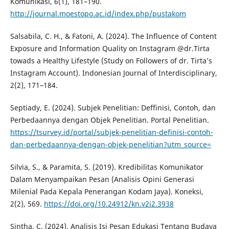
Komunikasi, 6(1), 181–190.
http://journal.moestopo.ac.id/index.php/pustakom
Salsabila, C. H., & Fatoni, A. (2024). The Influence of Content
Exposure and Information Quality on Instagram @dr.Tirta
towads a Healthy Lifestyle (Study on Followers of dr. Tirta’s
Instagram Account). Indonesian Journal of Interdisciplinary,
2(2), 171–184.
Septiady, E. (2024). Subjek Penelitian: Deffinisi, Contoh, dan
Perbedaannya dengan Objek Penelitian. Portal Penelitian.
https://tsurvey.id/portal/subjek-penelitian-definisi-contoh-
dan-perbedaannya-dengan-objek-penelitian?utm_source=
Silvia, S., & Paramita, S. (2019). Kredibilitas Komunikator
Dalam Menyampaikan Pesan (Analisis Opini Generasi
Milenial Pada Kepala Penerangan Kodam Jaya). Koneksi,
2(2), 569.
https://doi.org/10.24912/kn.v2i2.3938
Sintha, C. (2024). Analisis Isi Pesan Edukasi Tentang Budaya