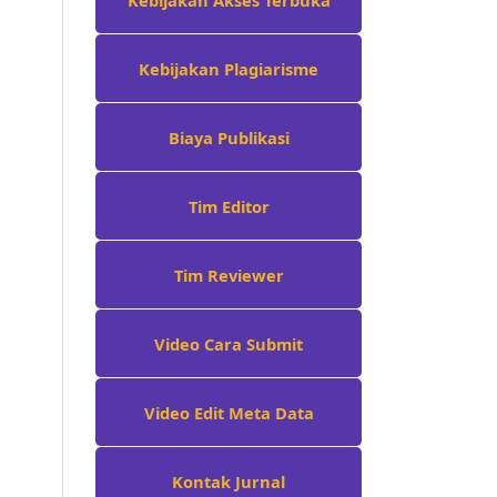
Kebijakan Plagiarisme
Biaya Publikasi
Tim Editor
Tim Reviewer
Video Cara Submit
Video Edit Meta Data
Kontak Jurnal