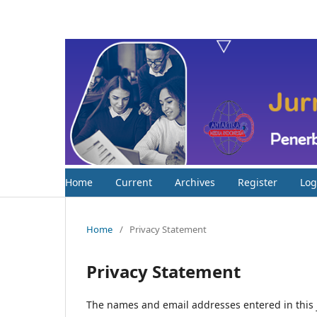
Home
Current
Archives
Register
Log
Home
/
Privacy Statement
Privacy Statement
The names and email addresses entered in this jo