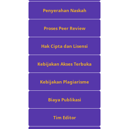
Penyerahan Naskah
Proses Peer Review
Hak Cipta dan Lisensi
Kebijakan Akses Terbuka
Kebijakan Plagiarisme
Biaya Publikasi
Tim Editor