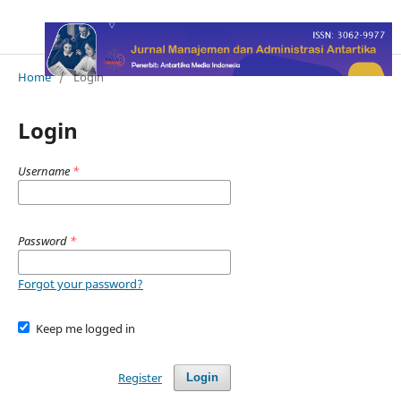
Home
/
Login
Login
Username
*
Password
*
Forgot your password?
Keep me logged in
Register
Login