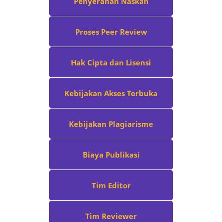
Penyerahan Naskah
Proses Peer Review
Hak Cipta dan Lisensi
Kebijakan Akses Terbuka
Kebijakan Plagiarisme
Biaya Publikasi
Tim Editor
Tim Reviewer