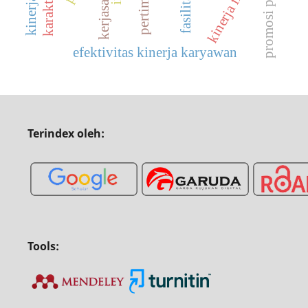
promosi produk
fasilitas
efektivitas kinerja karyawan
Terindex oleh:
Tools: