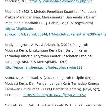
Cendekia, 2(5).
https://jicnusantara.com/index.php/jiic
Machali, I. (2021). Metode Penelitian Kuantitatif Panduan
Praktis Merencanakan, Melaksanakan Dan Analisis Dalam
Penelitian Kuantitatif (A. Q. Habib, Ed.; UIN Yogyakarta).
https://digilib.uin-
suka.ac.id/id/eprint/50344/1/Metode%20Penelitian%20Kuan
Madyoningrum, A. W., & Azizah, R. (2022). Pengaruh
Motivasi Kerja, Lingkungan Kerja Dan Disiplin Kerja
Terhadap Kinerja Karyawan Kantor Kesehatan Propinsi
Lampung. BISNIS & MANAJEMEN, 12(2).
http://ejournal.stiemj.ac.id/index.php/ekobis328
Muna, N., & Isnowati, S. (2022). Pengaruh Disiplin Kerja,
Motivasi Kerja, Dan Pengembangan Karir Terhadap Kinerja
Karyawan (Studi Pada PT LKM Demak Sejahtera). Jesya, 5(2),
1119–1130.
https://doi.org/10.36778/jesya.v5i2.652
Ningsih, O. L., Zaki, H., & Hardilawati, W. L. (2022). Pengaruh