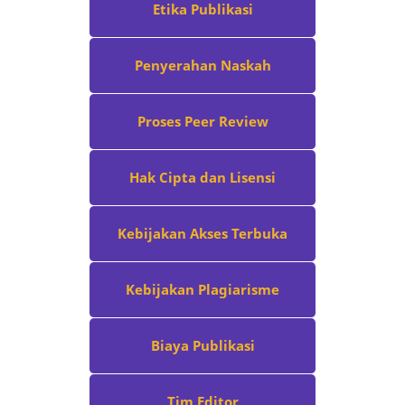
Etika Publikasi
Penyerahan Naskah
Proses Peer Review
Hak Cipta dan Lisensi
Kebijakan Akses Terbuka
Kebijakan Plagiarisme
Biaya Publikasi
Tim Editor