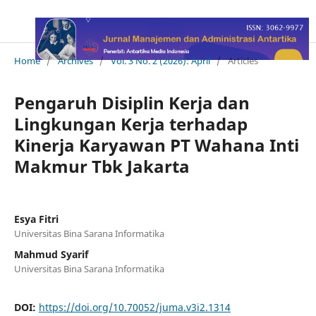
Home
/
Archives
/
Vol. 3 No. 2 (2026): April
/
Articles
Pengaruh Disiplin Kerja dan
Lingkungan Kerja terhadap
Kinerja Karyawan PT Wahana Inti
Makmur Tbk Jakarta
Esya Fitri
Universitas Bina Sarana Informatika
Mahmud Syarif
Universitas Bina Sarana Informatika
DOI:
https://doi.org/10.70052/juma.v3i2.1314