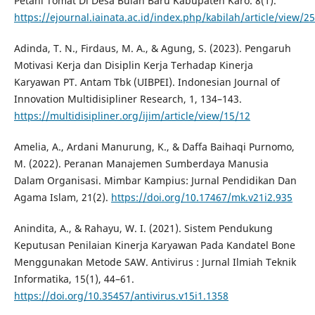
Petani Tomat Di Desa Bulan Baru Kabupaten Karo. 8(1).
https://ejournal.iainata.ac.id/index.php/kabilah/article/view/2
Adinda, T. N., Firdaus, M. A., & Agung, S. (2023). Pengaruh
Motivasi Kerja dan Disiplin Kerja Terhadap Kinerja
Karyawan PT. Antam Tbk (UIBPEI). Indonesian Journal of
Innovation Multidisipliner Research, 1, 134–143.
https://multidisipliner.org/ijim/article/view/15/12
Amelia, A., Ardani Manurung, K., & Daffa Baihaqi Purnomo,
M. (2022). Peranan Manajemen Sumberdaya Manusia
Dalam Organisasi. Mimbar Kampius: Jurnal Pendidikan Dan
Agama Islam, 21(2).
https://doi.org/10.17467/mk.v21i2.935
Anindita, A., & Rahayu, W. I. (2021). Sistem Pendukung
Keputusan Penilaian Kinerja Karyawan Pada Kandatel Bone
Menggunakan Metode SAW. Antivirus : Jurnal Ilmiah Teknik
Informatika, 15(1), 44–61.
https://doi.org/10.35457/antivirus.v15i1.1358