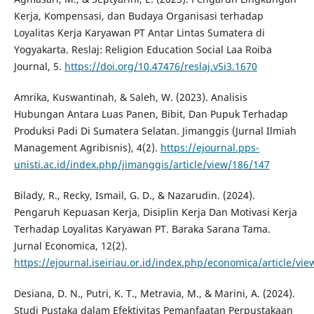
Kerja, Kompensasi, dan Budaya Organisasi terhadap
Loyalitas Kerja Karyawan PT Antar Lintas Sumatera di
Yogyakarta. Reslaj: Religion Education Social Laa Roiba
Journal, 5.
https://doi.org/10.47476/reslaj.v5i3.1670
Amrika, Kuswantinah, & Saleh, W. (2023). Analisis
Hubungan Antara Luas Panen, Bibit, Dan Pupuk Terhadap
Produksi Padi Di Sumatera Selatan. Jimanggis (Jurnal Ilmiah
Management Agribisnis), 4(2).
https://ejournal.pps-
unisti.ac.id/index.php/jimanggis/article/view/186/147
Bilady, R., Recky, Ismail, G. D., & Nazarudin. (2024).
Pengaruh Kepuasan Kerja, Disiplin Kerja Dan Motivasi Kerja
Terhadap Loyalitas Karyawan PT. Baraka Sarana Tama.
Jurnal Economica, 12(2).
https://ejournal.iseiriau.or.id/index.php/economica/article/vie
Desiana, D. N., Putri, K. T., Metravia, M., & Marini, A. (2024).
Studi Pustaka dalam Efektivitas Pemanfaatan Perpustakaan