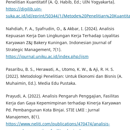
Penelitian Kuantitatif (A. Q. Habib, Ed.; UIN Yogyakarta).
https://digilib.uin-
suka.ac.id/id/eprint/50344/1/Metode%20Penelitian%20Kuan
Nahdiah, F. A., Syafrudin, O., & Akbar, I. (2024). Analisis
Kepuasan Kerja Dan Lingkungan Kerja Terhadap Loyalitas
Karyawan Z&J Bakery Kuningan. Indonesian Journal of
Strategic Management, 7(1).
https://journal.uniku.ac.id/index.php/ijsm
Pasaribu, B. S., Herawati, A., Utomo, K. W., & Aji, R. H. S.
(2022). Metodologi Penelitian: Untuk Ekonomi dan Bisnis (A.
Muhaimin, Ed.). Media Edu Pustaka.
Prayudi, A. (2022). Analisis Pengaruh Penggajian, Fasilitas
Kerja dan Gaya Kepemimpinan terhadap Kinerja Karyawan
Pd. Pembangunan Kota Binjai. STIE LMII : Jurnal
Manajemen, 8(1).
https://www.neliti.com/publications/470474/analisis-