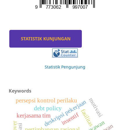
STATISTIK KUNJUNGAN
Statistik Pengunjung
Keywords
motivasi
persepsi kontrol perilaku
deskripsi pekerjaan
debt policy
fasilitas
insentif
kerjasama tim
pertimbangan rasional