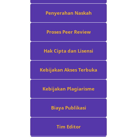
Penyerahan Naskah
Proses Peer Review
Hak Cipta dan Lisensi
Kebijakan Akses Terbuka
Kebijakan Plagiarisme
Biaya Publikasi
Tim Editor