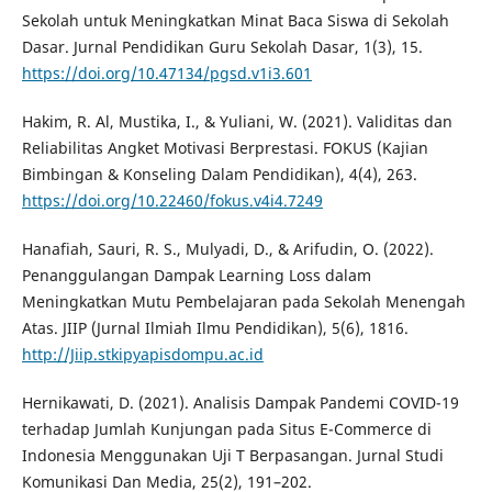
Sekolah untuk Meningkatkan Minat Baca Siswa di Sekolah
Dasar. Jurnal Pendidikan Guru Sekolah Dasar, 1(3), 15.
https://doi.org/10.47134/pgsd.v1i3.601
Hakim, R. Al, Mustika, I., & Yuliani, W. (2021). Validitas dan
Reliabilitas Angket Motivasi Berprestasi. FOKUS (Kajian
Bimbingan & Konseling Dalam Pendidikan), 4(4), 263.
https://doi.org/10.22460/fokus.v4i4.7249
Hanafiah, Sauri, R. S., Mulyadi, D., & Arifudin, O. (2022).
Penanggulangan Dampak Learning Loss dalam
Meningkatkan Mutu Pembelajaran pada Sekolah Menengah
Atas. JIIP (Jurnal Ilmiah Ilmu Pendidikan), 5(6), 1816.
http://Jiip.stkipyapisdompu.ac.id
Hernikawati, D. (2021). Analisis Dampak Pandemi COVID-19
terhadap Jumlah Kunjungan pada Situs E-Commerce di
Indonesia Menggunakan Uji T Berpasangan. Jurnal Studi
Komunikasi Dan Media, 25(2), 191–202.