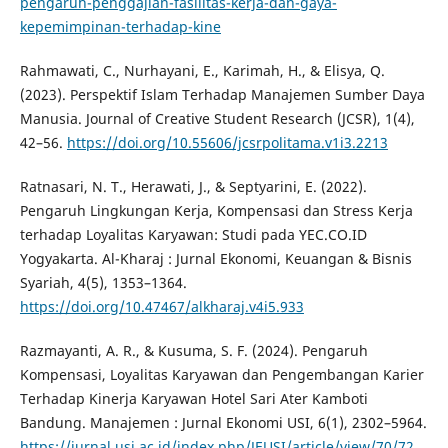
pengaruh-penggajian-fasilitas-kerja-dan-gaya-
kepemimpinan-terhadap-kine
Rahmawati, C., Nurhayani, E., Karimah, H., & Elisya, Q.
(2023). Perspektif Islam Terhadap Manajemen Sumber Daya
Manusia. Journal of Creative Student Research (JCSR), 1(4),
42–56.
https://doi.org/10.55606/jcsrpolitama.v1i3.2213
Ratnasari, N. T., Herawati, J., & Septyarini, E. (2022).
Pengaruh Lingkungan Kerja, Kompensasi dan Stress Kerja
terhadap Loyalitas Karyawan: Studi pada YEC.CO.ID
Yogyakarta. Al-Kharaj : Jurnal Ekonomi, Keuangan & Bisnis
Syariah, 4(5), 1353–1364.
https://doi.org/10.47467/alkharaj.v4i5.933
Razmayanti, A. R., & Kusuma, S. F. (2024). Pengaruh
Kompensasi, Loyalitas Karyawan dan Pengembangan Karier
Terhadap Kinerja Karyawan Hotel Sari Ater Kamboti
Bandung. Manajemen : Jurnal Ekonomi USI, 6(1), 2302–5964.
https://jurnal.usi.ac.id/index.php/JEUSI/article/view/70/72